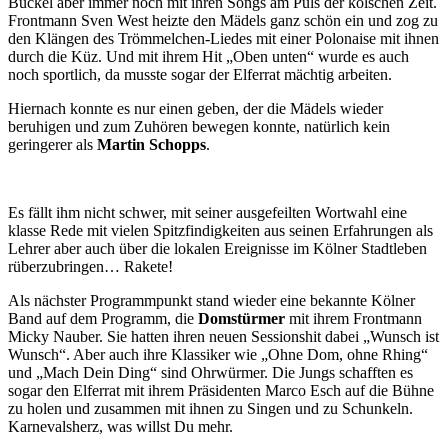
Buckel aber immer noch mit ihren Songs am Puls der kölschen Zeit.
Frontmann Sven West heizte den Mädels ganz schön ein und zog zu
den Klängen des Trömmelchen-Liedes mit einer Polonaise mit ihnen
durch die Küz. Und mit ihrem Hit „Oben unten“ wurde es auch
noch sportlich, da musste sogar der Elferrat mächtig arbeiten.
Hiernach konnte es nur einen geben, der die Mädels wieder
beruhigen und zum Zuhören bewegen konnte, natürlich kein
geringerer als
Martin Schopps
.
Es fällt ihm nicht schwer, mit seiner ausgefeilten Wortwahl eine
klasse Rede mit vielen Spitzfindigkeiten aus seinen Erfahrungen als
Lehrer aber auch über die lokalen Ereignisse im Kölner Stadtleben
rüberzubringen… Rakete!
Als nächster Programmpunkt stand wieder eine bekannte Kölner
Band auf dem Programm, die
Domstürmer
mit ihrem Frontmann
Micky Nauber. Sie hatten ihren neuen Sessionshit dabei „Wunsch ist
Wunsch“. Aber auch ihre Klassiker wie „Ohne Dom, ohne Rhing“
und „Mach Dein Ding“ sind Ohrwürmer. Die Jungs schafften es
sogar den Elferrat mit ihrem Präsidenten Marco Esch auf die Bühne
zu holen und zusammen mit ihnen zu Singen und zu Schunkeln.
Karnevalsherz, was willst Du mehr.