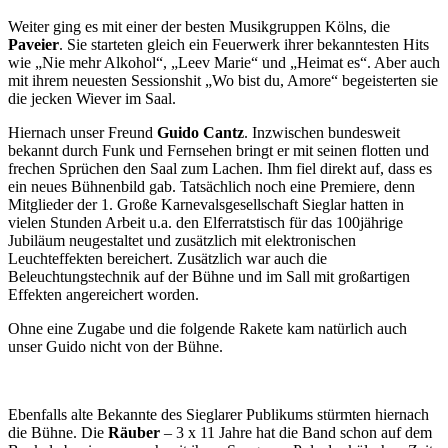
Weiter ging es mit einer der besten Musikgruppen Kölns, die
Paveier
. Sie starteten gleich ein Feuerwerk ihrer bekanntesten Hits
wie „Nie mehr Alkohol“, „Leev Marie“ und „Heimat es“. Aber auch
mit ihrem neuesten Sessionshit „Wo bist du, Amore“ begeisterten sie
die jecken Wiever im Saal.
Hiernach unser Freund
Guido Cantz
. Inzwischen bundesweit
bekannt durch Funk und Fernsehen bringt er mit seinen flotten und
frechen Sprüchen den Saal zum Lachen. Ihm fiel direkt auf, dass es
ein neues Bühnenbild gab. Tatsächlich noch eine Premiere, denn
Mitglieder der 1. Große Karnevalsgesellschaft Sieglar hatten in
vielen Stunden Arbeit u.a. den Elferratstisch für das 100jährige
Jubiläum neugestaltet und zusätzlich mit elektronischen
Leuchteffekten bereichert. Zusätzlich war auch die
Beleuchtungstechnik auf der Bühne und im Sall mit großartigen
Effekten angereichert worden.
Ohne eine Zugabe und die folgende Rakete kam natürlich auch
unser Guido nicht von der Bühne.
Ebenfalls alte Bekannte des Sieglarer Publikums stürmten hiernach
die Bühne. Die
Räuber
– 3 x 11 Jahre hat die Band schon auf dem