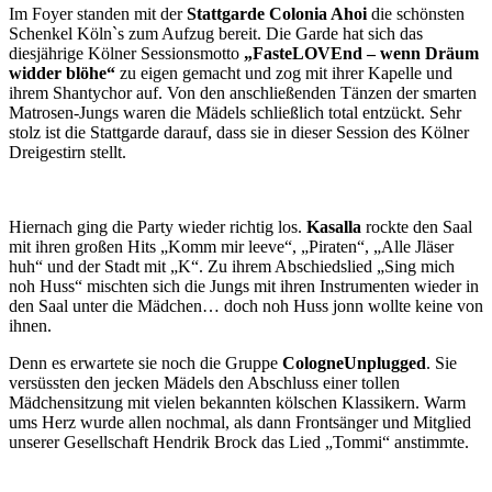
Im Foyer standen mit der
Stattgarde Colonia Ahoi
die schönsten
Schenkel Köln`s zum Aufzug bereit. Die Garde hat sich das
diesjährige Kölner Sessionsmotto
„FasteLOVEnd
– wenn Dräum
widder blöhe“
zu eigen gemacht und zog mit ihrer Kapelle und
ihrem Shantychor auf. Von den anschließenden Tänzen der smarten
Matrosen-Jungs waren die Mädels schließlich total entzückt. Sehr
stolz ist die Stattgarde darauf, dass sie in dieser Session des Kölner
Dreigestirn stellt.
Hiernach ging die Party wieder richtig los.
Kasalla
rockte den Saal
mit ihren großen Hits „Komm mir leeve“, „Piraten“, „Alle Jläser
huh“ und der Stadt mit „K“. Zu ihrem Abschiedslied „Sing mich
noh Huss“ mischten sich die Jungs mit ihren Instrumenten wieder in
den Saal unter die Mädchen… doch noh Huss jonn wollte keine von
ihnen.
Denn es erwartete sie noch die Gruppe
CologneUnplugged
. Sie
versüssten den jecken Mädels den Abschluss einer tollen
Mädchensitzung mit vielen bekannten kölschen Klassikern. Warm
ums Herz wurde allen nochmal, als dann Frontsänger und Mitglied
unserer Gesellschaft Hendrik Brock das Lied „Tommi“ anstimmte.