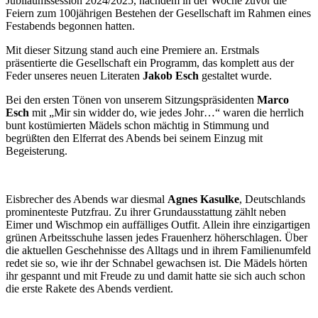
Jubiläumssession 2024/2025, nachdem in der Woche zuvor die
Feiern zum 100jährigen Bestehen der Gesellschaft im Rahmen eines
Festabends begonnen hatten.
Mit dieser Sitzung stand auch eine Premiere an. Erstmals
präsentierte die Gesellschaft ein Programm, das komplett aus der
Feder unseres neuen Literaten
Jakob Esch
gestaltet wurde.
Bei den ersten Tönen von unserem Sitzungspräsidenten
Marco
Esch
mit „Mir sin widder do, wie jedes Johr…“ waren die herrlich
bunt kostümierten Mädels schon mächtig in Stimmung und
begrüßten den Elferrat des Abends bei seinem Einzug mit
Begeisterung.
Eisbrecher des Abends war diesmal
Agnes Kasulke
, Deutschlands
prominenteste Putzfrau. Zu ihrer Grundausstattung zählt neben
Eimer und Wischmop ein auffälliges Outfit. Allein ihre einzigartigen
grünen Arbeitsschuhe lassen jedes Frauenherz höherschlagen. Über
die aktuellen Geschehnisse des Alltags und in ihrem Familienumfeld
redet sie so, wie ihr der Schnabel gewachsen ist. Die Mädels hörten
ihr gespannt und mit Freude zu und damit hatte sie sich auch schon
die erste Rakete des Abends verdient.