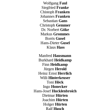
Wolfgang
Faul
Siegfried
Franke
Chistoph
Franken
Johannes
Franken
Sebastian
Gans
Christoph
Gemmer
Dr. Norbert
Göke
Markus
Grommes
Borris
Gusel
Hans-Dieter
Gusel
Klaus
Hass
Manfred
Hausmann
Burkhard
Heidkamp
Finn
Heidkamp
Jürgen
Herold
Heinz Ernst
Herrlich
Willi
Hinterkeuser
Toni
Höck
Ingo
Honecker
Hans-Josef
Hucklenbroich
Dietmar
Hürten
Joachim
Hürten
Holger
Hürten
Ralf
Husch