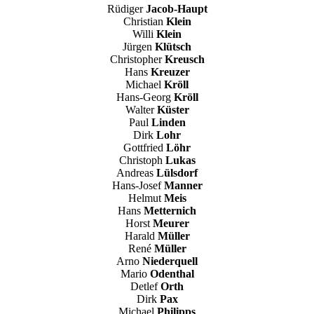
Rüdiger
Jacob-Haupt
Christian
Klein
Willi
Klein
Jürgen
Klütsch
Christopher
Kreusch
Hans
Kreuzer
Michael
Kröll
Hans-Georg
Kröll
Walter
Küster
Paul
Linden
Dirk
Lohr
Gottfried
Löhr
Christoph
Lukas
Andreas
Lülsdorf
Hans-Josef
Manner
Helmut
Meis
Hans
Metternich
Horst
Meurer
Harald
Müller
René
Müller
Arno
Niederquell
Mario
Odenthal
Detlef
Orth
Dirk
Pax
Michael
Philipps