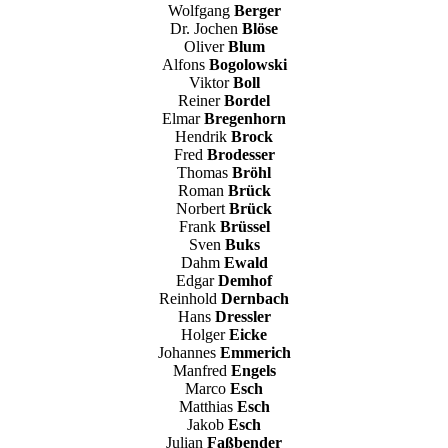
Wolfgang
Berger
Dr. Jochen
Blöse
Oliver
Blum
Alfons
Bogolowski
Viktor
Boll
Reiner
Bordel
Elmar
Bregenhorn
Hendrik
Brock
Fred
Brodesser
Thomas
Bröhl
Roman
Brück
Norbert
Brück
Frank
Brüssel
Sven
Buks
Dahm
Ewald
Edgar
Demhof
Reinhold
Dernbach
Hans
Dressler
Holger
Eicke
Johannes
Emmerich
Manfred
Engels
Marco
Esch
Matthias
Esch
Jakob
Esch
Julian
Faßbender