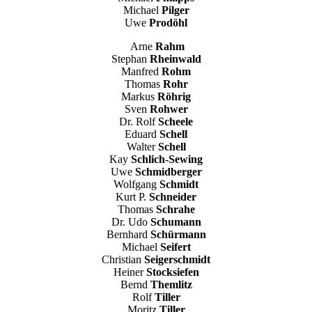
Michael
Pilger
Uwe
Prodöhl
Arne
Rahm
Stephan
Rheinwald
Manfred
Rohm
Thomas
Rohr
Markus
Röhrig
Sven
Rohwer
Dr. Rolf
Scheele
Eduard
Schell
Walter
Schell
Kay
Schlich-Sewing
Uwe
Schmidberger
Wolfgang
Schmidt
Kurt P.
Schneider
Thomas
Schrahe
Dr. Udo
Schumann
Bernhard
Schürmann
Michael
Seifert
Christian
Seigerschmidt
Heiner
Stocksiefen
Bernd
Themlitz
Rolf
Tiller
Moritz
Tiller