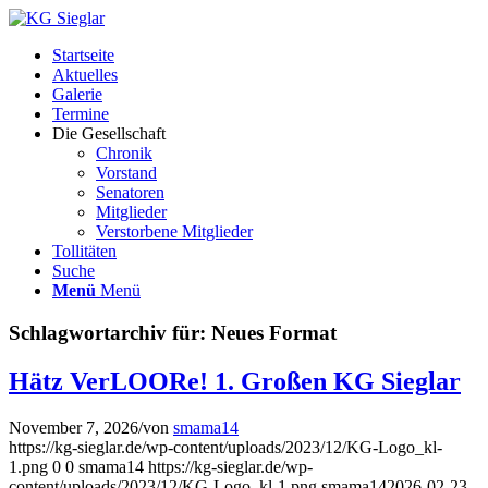
Startseite
Aktuelles
Galerie
Termine
Die Gesellschaft
Chronik
Vorstand
Senatoren
Mitglieder
Verstorbene Mitglieder
Tollitäten
Suche
Menü
Menü
Schlagwortarchiv für:
Neues Format
Hätz VerLOORe! 1. Großen KG Sieglar
November 7, 2026
/
von
smama14
https://kg-sieglar.de/wp-content/uploads/2023/12/KG-Logo_kl-
1.png
0
0
smama14
https://kg-sieglar.de/wp-
content/uploads/2023/12/KG-Logo_kl-1.png
smama14
2026-02-23