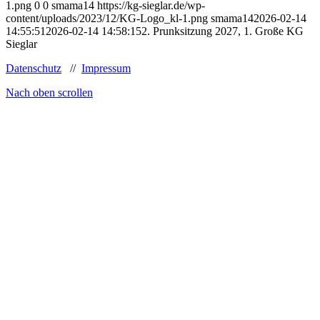
1.png
0
0
smama14
https://kg-sieglar.de/wp-
content/uploads/2023/12/KG-Logo_kl-1.png
smama14
2026-02-14
14:55:51
2026-02-14 14:58:15
2. Prunksitzung 2027, 1. Große KG
Sieglar
Datenschutz
//
Impressum
Nach oben scrollen